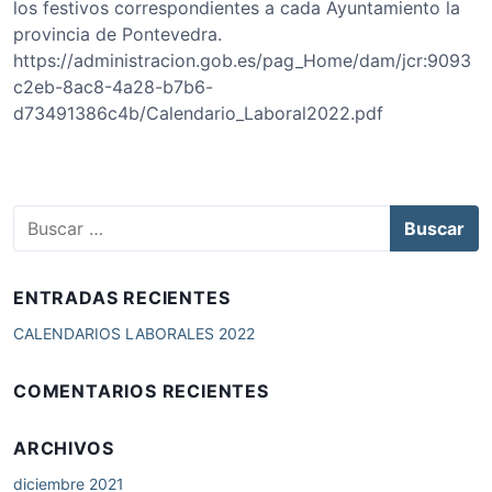
los festivos correspondientes a cada Ayuntamiento la
provincia de Pontevedra.
https://administracion.gob.es/pag_Home/dam/jcr:9093
c2eb-8ac8-4a28-b7b6-
d73491386c4b/Calendario_Laboral2022.pdf
B
u
s
c
ENTRADAS RECIENTES
a
r
CALENDARIOS LABORALES 2022
:
COMENTARIOS RECIENTES
ARCHIVOS
diciembre 2021