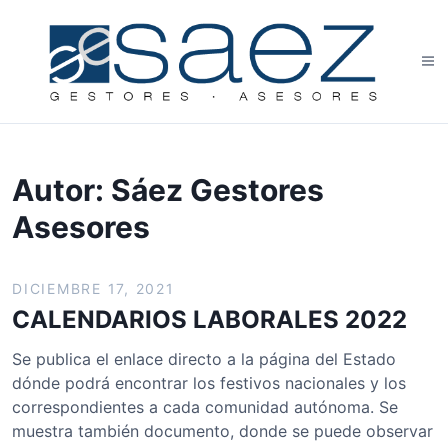
S
a
l
M
t
e
a
n
r
ú
a
l
Autor:
Sáez Gestores
c
Asesores
o
n
t
DICIEMBRE 17, 2021
e
CALENDARIOS LABORALES 2022
n
i
Se publica el enlace directo a la página del Estado
d
dónde podrá encontrar los festivos nacionales y los
o
correspondientes a cada comunidad autónoma. Se
muestra también documento, donde se puede observar